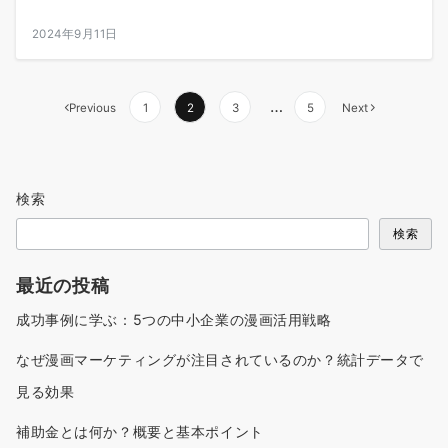
2024年9月11日
投
…
Previous
1
2
3
5
Next
稿
の
ペ
検索
ー
ジ
検索
送
り
最近の投稿
成功事例に学ぶ：5つの中小企業の漫画活用戦略
なぜ漫画マーケティングが注目されているのか？統計データで
見る効果
補助金とは何か？概要と基本ポイント