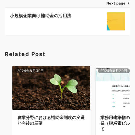
ゲ
Next page
ー
小規模企業向け補助金の活用法
シ
ョ
ン
Related Post
2024年8月30日
2024年8月20日
農業分野における補助金制度の変遷
業務用建築物の脱
と今後の展望
業（脱炭素ビルリ
て