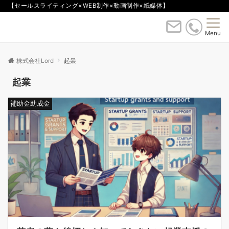
【セールスライティング×WEB制作×動画制作×紙媒体】
Menu
株式会社Lord
起業
起業
補助金助成金