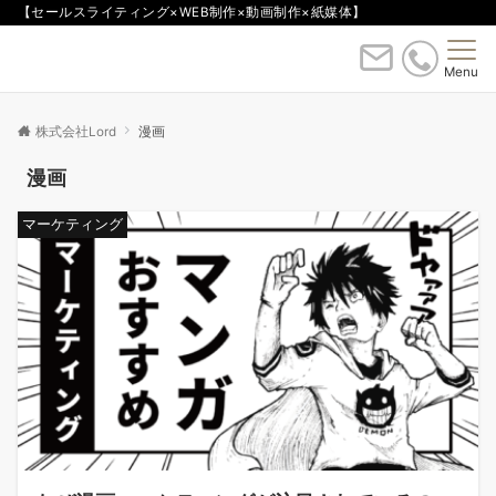
【セールスライティング×WEB制作×動画制作×紙媒体】
Menu
株式会社Lord
漫画
漫画
マーケティング